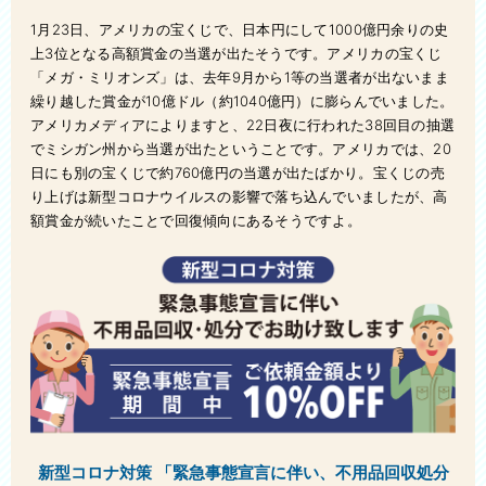
ベッド処分
1月23日、
アメリカの宝くじで、日本円にして1000億円余りの史
風呂釜処分
上3位となる高額賞金の当選が出たそうです。アメリカの宝くじ
「メガ・ミリオンズ」は、去年9月から1等の当選者が出ないまま
庭・ベランダ整理
繰り越した賞金が10億ドル（約1040億円）に膨らんでいました。
アメリカメディアによりますと、22日夜に行われた38回目の抽選
エアコン処分
でミシガン州から当選が出たということです。アメリカでは、20
日にも別の宝くじで約760億円の当選が出たばかり。宝くじの売
タンス処分
り上げは新型コロナウイルスの
影響で落ち込んでいましたが、高
額賞金が続いたことで回復傾向にあるそうですよ。
洗濯機処分
冷蔵庫処分
ウォーターベッド処分
衣類処分
自転車回収処分
植木処分
新型コロナ対策 「緊急事態宣言に伴い、不用品回収処分