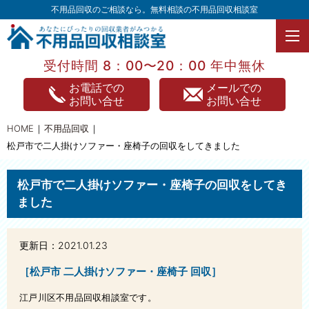
不用品回収のご相談なら。無料相談の不用品回収相談室
受付時間 8：00〜20：00 年中無休
TOPページ
お電話での
メールでの
お問い合せ
お問い合せ
不用品回収
HOME
不用品回収
不用品買取
松戸市で二人掛けソファー・座椅子の回収をしてきました
家電処分
松戸市で二人掛けソファー・座椅子の回収をしてき
家具処分
ました
遺品整理
更新日：2021.01.23
引っ越し
［松戸市 二人掛けソファー・座椅子 回収］
片付け整理
江戸川区不用品回収相談室です。