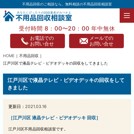
不用品回収のご相談なら。無料相談の不用品回収相談室
受付時間 8：00〜20：00 年中無休
TOPページ
お電話での
メールでの
お問い合せ
お問い合せ
不用品回収
HOME
不用品回収
不用品買取
江戸川区で液晶テレビ・ビデオデッキの回収をしてきました
家電処分
江戸川区で液晶テレビ・ビデオデッキの回収をして
家具処分
きました
遺品整理
更新日：2021.03.16
引っ越し
［江戸川区 液晶テレビ・ビデオデッキ 回収］
片付け整理
江戸川区不用品回収相談室です。