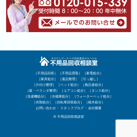
［不用品回収］
［不用品買取］
［家電処分］
［家具処分］
［遺品整理］
［引っ越し］
［片付け整理］
［ベッド処分］
［風呂釜処分］
［庭・ベランダ整理］
［エアコン処分］
［タンス処分］
［洗濯機処分］
［冷蔵庫処分］
［ウォーターベッド処分］
［衣類処分］
［自転車回収処分］
［植木処分］
お問い合わせ
スタッフブログ
会社概要
© 不用品回収相談室