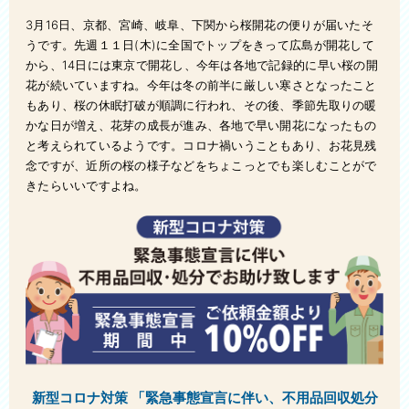
ベッド処分
3月16日、
京都、宮崎、岐阜、下関から桜開花の便りが届いたそ
風呂釜処分
うです。先週１１日(木)に全国でトップをきって広島が
開花して
から、14日には東京で開花し、今年は各地で記録的に早い桜の開
庭・ベランダ整理
花が続いていますね。今年は冬の前半に厳しい寒さとなったこと
もあり、桜の休眠打破が順調に行われ、その後、季節先取りの暖
エアコン処分
かな日が増え、花芽の成長が進み、各地で早い開花になったもの
と考えられているようです。コロナ禍いうこともあり、お花見残
タンス処分
念ですが、近所の桜の様子などをちょこっとでも楽しむことがで
きたらいいですよね。
洗濯機処分
冷蔵庫処分
ウォーターベッド処分
衣類処分
自転車回収処分
植木処分
新型コロナ対策 「緊急事態宣言に伴い、不用品回収処分