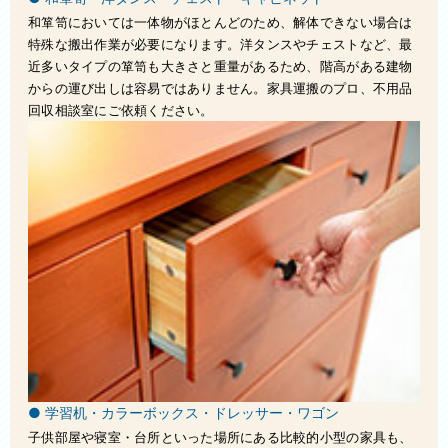
和箪笥においては一体物がほとんどのため、解体できない場合は
お問い合わせ
特殊な搬出作業が必要になります。洋タンスやチェストなど、最
近多いタイプの箪笥も大きさと重量があるため、階高がある建物
スタッフブログ
からの運び出しは容易ではありません。家具運搬のプロ、不用品
回収相談室にご依頼ください。
会社概要
● 学習机・カラーボックス・ドレッサー・ワゴン
子供部屋や寝室・台所といった場所にある比較的小型の家具も、