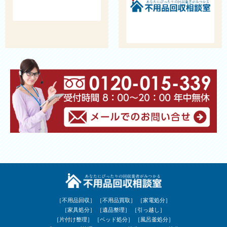
［不用品回収］
［不用品買取］
［家電処分］
［家具処分］
［遺品整理］
［引っ越し］
［片付け整理］
［ベッド処分］
［風呂釜処分］