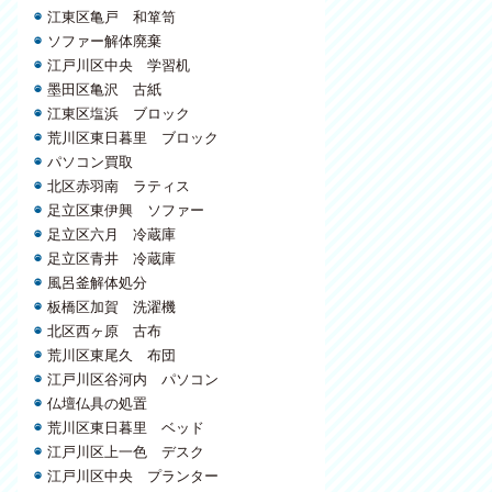
江東区亀戸 和箪笥
ソファー解体廃棄
江戸川区中央 学習机
墨田区亀沢 古紙
江東区塩浜 ブロック
荒川区東日暮里 ブロック
パソコン買取
北区赤羽南 ラティス
足立区東伊興 ソファー
足立区六月 冷蔵庫
足立区青井 冷蔵庫
風呂釜解体処分
板橋区加賀 洗濯機
北区西ヶ原 古布
荒川区東尾久 布団
江戸川区谷河内 パソコン
仏壇仏具の処置
荒川区東日暮里 ベッド
江戸川区上一色 デスク
江戸川区中央 プランター