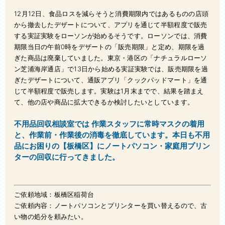
ベッド処分
12月12日、食品ロスを減らそうと消費期限内ではあるものの店頭
風呂釜処分
から撤去したデザートについて、アプリを通じて半額程度で販売
する実証実験をローソンが始めるそうです。ローソンでは、消費
庭・ベランダ整理
期限当日の午前0時をデザートの「販売期限」と定め、期限を過
ぎた商品は廃棄していました。東京・港区の「ナチュラルローソ
エアコン処分
ン芝浦海岸通店」で13日から始める実証実験では、販売期限を過
ぎたデザートについて、通販アプリ「クックパッドマート」を通
タンス処分
じて半額程度で販売します。実験は1月末までで、結果を踏まえ
て、他の店や商品に拡大できるか検討したいとしています。
洗濯機処分
不用品回収相談室では 作業スタッフに常時マスクの着用
冷蔵庫処分
と、作業前・作業後の消毒を徹底しています。
本日も不用
品にお困りの【板橋区】にノートパソコン・家庭用プリン
ウォーターベッド処分
ターの回収に行ってきました。
衣類処分
ご依頼地域：板橋区稲荷台
自転車回収処分
ご依頼内容：ノートパソコンとプリンターを買い替えるので、古
い物の処分を頼みたい。
植木処分