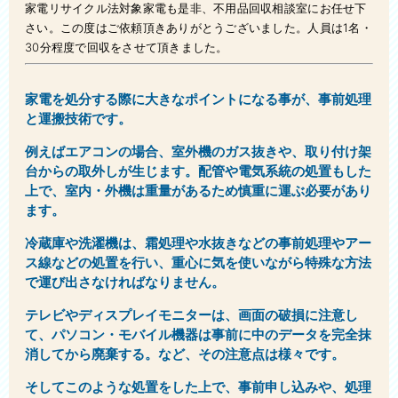
家電リサイクル法対象家電も是非、不用品回収相談室にお任せ下
さい。この度はご依頼頂きありがとうございました。人員は1名・
30分程度で回収をさせて頂きました。
家電を処分する際に大きなポイントになる事が、事前処理
と運搬技術です。
例えばエアコンの場合、室外機のガス抜きや、取り付け架
台からの取外しが生じます。配管や電気系統の処置もした
上で、室内・外機は重量があるため慎重に運ぶ必要があり
ます。
冷蔵庫や洗濯機は、霜処理や水抜きなどの事前処理やアー
ス線などの処置を行い、重心に気を使いながら特殊な方法
で運び出さなければなりません。
テレビやディスプレイモニターは、画面の破損に注意し
て、パソコン・モバイル機器は事前に中のデータを完全抹
消してから廃棄する。など、その注意点は様々です。
そしてこのような処置をした上で、事前申し込みや、処理